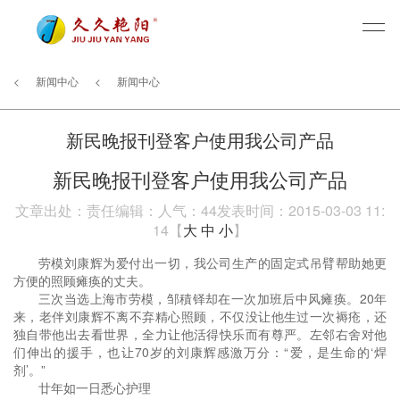
<
新闻中心
<
新闻中心
新民晚报刊登客户使用我公司产品
新民晚报刊登客户使用我公司产品
文章出处：
责任编辑：
人气：
44
发表时间：2015-03-03 11:
14【
大
中
小
】
劳模刘康辉为爱付出一切，我公司生产的固定式吊臂帮助她更
方便的照顾瘫痪的丈夫。
三次当选上海市劳模，邹積铎却在一次加班后中风瘫痪。20年
来，老伴刘康辉不离不弃精心照顾，不仅没让他生过一次褥疮，还
独自带他出去看世界，全力让他活得快乐而有尊严。左邻右舍对他
们伸出的援手，也让70岁的刘康辉感激万分：“爱，是生命的‘焊
剂’。”
廿年如一日悉心护理