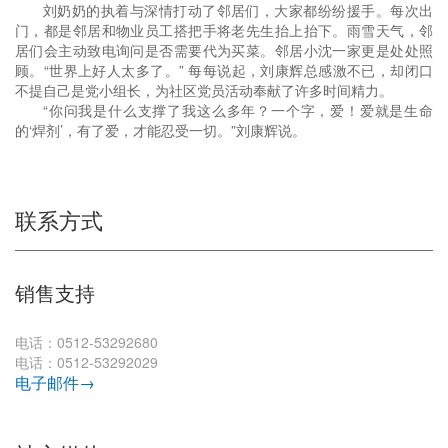
刘奶奶的执着与深情打动了邻居们，大家都纷纷援手。每次出
门，都是邻居和物业员工搭把手将老先生抬上抬下。雨雪天气，邻
居们会主动致电询问是否需要代为买菜。邻居小沈一家更是处处照
顾。“世界上好人太多了。” 每每说起，刘康辉总感激不已，却闭口
不提自己是党小组长，为社区党员活动奉献了许多时间精力。
“你问我是什么支撑了我这么多年？一个字，爱！爱就是生命
的‘焊剂’，有了爱，才能忍受一切。”刘康辉说。
联系方式
销售支持
电话：0512-53292680
电话：0512-53292029
电子邮件→