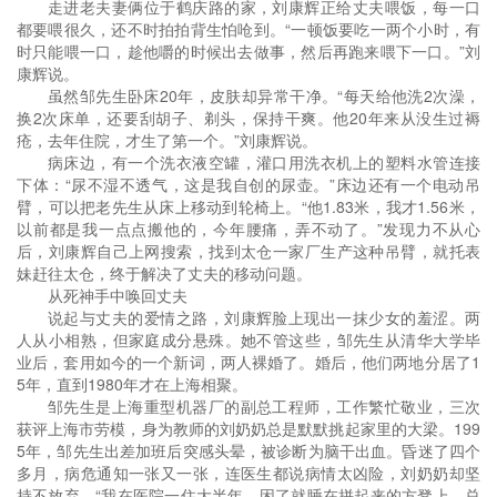
走进老夫妻俩位于鹤庆路的家，刘康辉正给丈夫喂饭，每一口
都要喂很久，还不时拍拍背生怕呛到。“一顿饭要吃一两个小时，有
时只能喂一口，趁他嚼的时候出去做事，然后再跑来喂下一口。”刘
康辉说。
虽然邹先生卧床20年，皮肤却异常干净。“每天给他洗2次澡，
换2次床单，还要刮胡子、剃头，保持干爽。他20年来从没生过褥
疮，去年住院，才生了第一个。”刘康辉说。
病床边，有一个洗衣液空罐，灌口用洗衣机上的塑料水管连接
下体：“尿不湿不透气，这是我自创的尿壶。”床边还有一个电动吊
臂，可以把老先生从床上移动到轮椅上。“他1.83米，我才1.56米，
以前都是我一点点搬他的，今年腰痛，弄不动了。”发现力不从心
后，刘康辉自己上网搜索，找到太仓一家厂生产这种吊臂，就托表
妹赶往太仓，终于解决了丈夫的移动问题。
从死神手中唤回丈夫
说起与丈夫的爱情之路，刘康辉脸上现出一抹少女的羞涩。两
人从小相熟，但家庭成分悬殊。她不管这些，邹先生从清华大学毕
业后，套用如今的一个新词，两人裸婚了。婚后，他们两地分居了1
5年，直到1980年才在上海相聚。
邹先生是上海重型机器厂的副总工程师，工作繁忙敬业，三次
获评上海市劳模，身为教师的刘奶奶总是默默挑起家里的大梁。199
5年，邹先生出差加班后突感头晕，被诊断为脑干出血。昏迷了四个
多月，病危通知一张又一张，连医生都说病情太凶险，刘奶奶却坚
持不放弃。“我在医院一住大半年，困了就睡在拼起来的方凳上。总