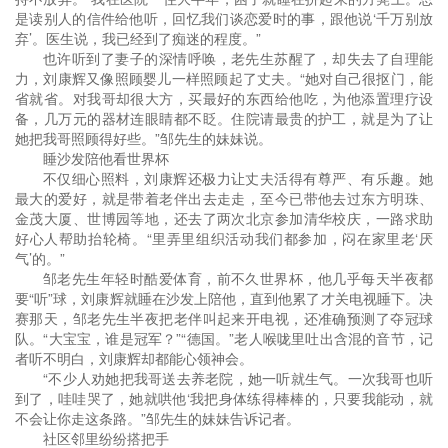
是读别人的信件给他听，回忆我们谈恋爱时的事，跟他说‘千万别放
弃’。医生说，我已经到了痴迷的程度。”
也许听到了妻子的深情呼唤，老先生苏醒了，却失去了自理能
力，刘康辉又像照顾婴儿一样照顾起了丈夫。“她对自己很抠门，能
省就省。对我哥却很大方，买最好的东西给他吃，为他添置理疗设
备，几万元的器材连眼睛都不眨。住院请最贵的护工，就是为了让
她把我哥照顾得好些。”邹先生的妹妹说。
睡沙发陪他看世界杯
不仅细心照料，刘康辉还极力让丈夫活得有尊严、有乐趣。她
最大的爱好，就是带着老伴出去走走，至今已带他去过东方明珠、
金茂大厦、世博园等地，还去了两次北京参加清华校庆，一路求助
好心人帮助抬轮椅。“里弄里组织活动我们都参加，闷在家里老‘厌
气’的。”
邹老先生年轻时酷爱体育，前不久世界杯，他几乎每天半夜都
要“听”球，刘康辉就睡在沙发上陪他，直到他累了才关电视睡下。决
赛那天，邹老先生半夜把老伴叫起来开电视，还准确预测了夺冠球
队。“大宝宝，谁是冠军？”“德国。”老人喉咙里吐出含混的音节，记
者听不明白，刘康辉却都能心领神会。
“不少人劝她把我哥送去养老院，她一听就生气。一次我哥也听
到了，哇哇哭了，她就哄他‘我把身体练得棒棒的，只要我能动，就
不会让你走这条路。”邹先生的妹妹告诉记者。
社区邻里纷纷搭把手