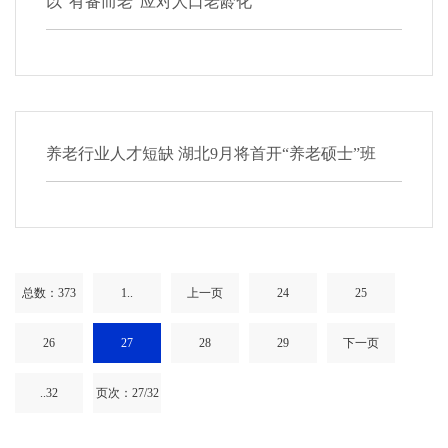
以“有备而老”应对人口老龄化
养老行业人才短缺 湖北9月将首开“养老硕士”班
总数：373
1..
上一页
24
25
26
27
28
29
下一页
..32
页次：27/32